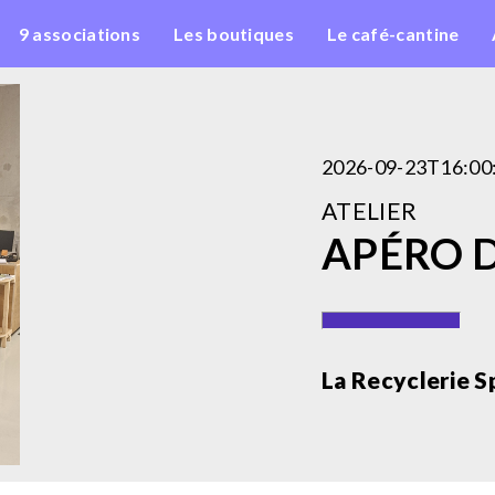
9 associations
Les boutiques
Le café-cantine
2026-09-23T16:00
ATELIER
APÉRO 
La Recyclerie S