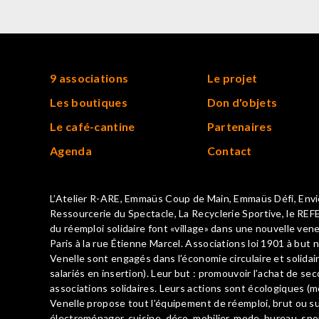
9 associations
Le projet
Les boutiques
Don d'objets
Le café-cantine
Partenaires
Agenda
Contact
L’Atelier R-ARE, Emmaüs Coup de Main, Emmaüs Défi, Envie
Ressourcerie du Spectacle, La Recyclerie Sportive, le REFE
du réemploi solidaire font «village» dans une nouvelle vene
Paris à la rue Étienne Marcel. Associations loi 1901 à but n
Venelle sont engagés dans l’économie circulaire et solid
salariés en insertion). Leur but : promouvoir l’achat de se
associations solidaires. Leurs actions sont écologiques (mo
Venelle propose tout l’équipement de réemploi, brut ou surc
électroménager, cuisine, déco, mobilier, mode, bureau, spor