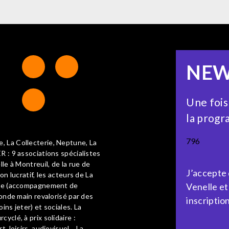
NEW
Une fois
la progr
796
, La Collecterie, Neptune, La
R : 9 associations spécialistes
lle à Montreuil, de la rue de
J’accepte
on lucratif, les acteurs de La
aire (accompagnement de
Venelle et
conde main revalorisé par des
inscription
ins jeter) et sociales. La
yclé, à prix solidaire :
t, loisirs, audiovisuel… La