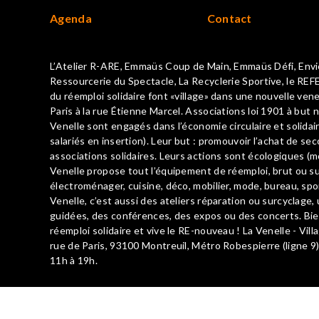
Agenda
Contact
L’Atelier R-ARE, Emmaüs Coup de Main, Emmaüs Défi, Envie
Ressourcerie du Spectacle, La Recyclerie Sportive, le REFE
du réemploi solidaire font «village» dans une nouvelle vene
Paris à la rue Étienne Marcel. Associations loi 1901 à but n
Venelle sont engagés dans l’économie circulaire et solid
salariés en insertion). Leur but : promouvoir l’achat de se
associations solidaires. Leurs actions sont écologiques (mo
Venelle propose tout l’équipement de réemploi, brut ou surc
électroménager, cuisine, déco, mobilier, mode, bureau, spor
Venelle, c’est aussi des ateliers réparation ou surcyclage, u
guidées, des conférences, des expos ou des concerts. B
réemploi solidaire et vive le RE-nouveau ! La Venelle - Vill
rue de Paris, 93100 Montreuil, Métro Robespierre (ligne 9)
11h à 19h.
La Venelle.