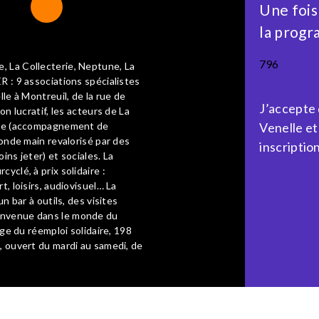
Une fois
la progr
796
, La Collecterie, Neptune, La
R : 9 associations spécialistes
lle à Montreuil, de la rue de
J’accepte
on lucratif, les acteurs de La
aire (accompagnement de
Venelle et
conde main revalorisé par des
inscription
ins jeter) et sociales. La
yclé, à prix solidaire :
t, loisirs, audiovisuel… La
n bar à outils, des visites
ienvenue dans le monde du
age du réemploi solidaire, 198
, ouvert du mardi au samedi, de