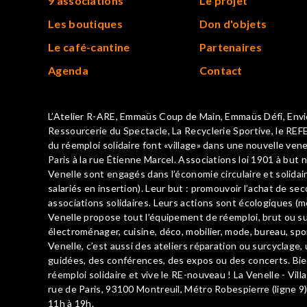
9 associations
Le projet
Les boutiques
Don d'objets
Le café-cantine
Partenaires
Agenda
Contact
L’Atelier R-ARE, Emmaüs Coup de Main, Emmaüs Défi, Envie
Ressourcerie du Spectacle, La Recyclerie Sportive, le REFE
du réemploi solidaire font «village» dans une nouvelle vene
Paris à la rue Étienne Marcel. Associations loi 1901 à but n
Venelle sont engagés dans l’économie circulaire et solid
salariés en insertion). Leur but : promouvoir l’achat de se
associations solidaires. Leurs actions sont écologiques (mo
Venelle propose tout l’équipement de réemploi, brut ou surc
électroménager, cuisine, déco, mobilier, mode, bureau, spor
Venelle, c’est aussi des ateliers réparation ou surcyclage, u
guidées, des conférences, des expos ou des concerts. B
réemploi solidaire et vive le RE-nouveau ! La Venelle - Vill
rue de Paris, 93100 Montreuil, Métro Robespierre (ligne 9)
11h à 19h.