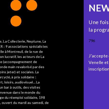
NEW
Une fois
la progr
796
, La Collecterie, Neptune, La
R : 9 associations spécialistes
lle à Montreuil, de la rue de
J’accepte
on lucratif, les acteurs de La
aire (accompagnement de
Venelle et
conde main revalorisé par des
inscription
ins jeter) et sociales. La
yclé, à prix solidaire :
t, loisirs, audiovisuel… La
n bar à outils, des visites
ienvenue dans le monde du
age du réemploi solidaire, 198
, ouvert du mardi au samedi, de