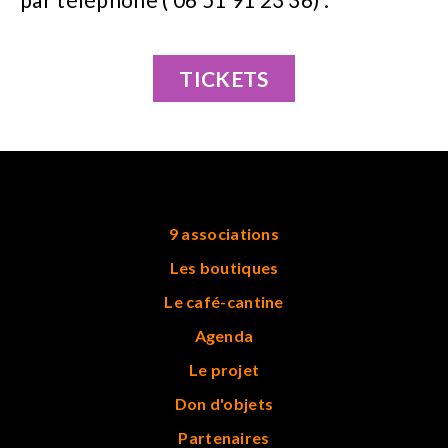
TICKETS
9 associations
Les boutiques
Le café-cantine
Agenda
Le projet
Don d'objets
Partenaires