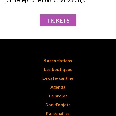
TICKETS
9 associations
Les boutiques
Le café-cantine
Agenda
Le projet
Don d'objets
Partenaires