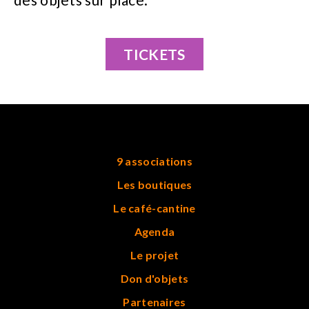
TICKETS
9 associations
Les boutiques
Le café-cantine
Agenda
Le projet
Don d'objets
Partenaires