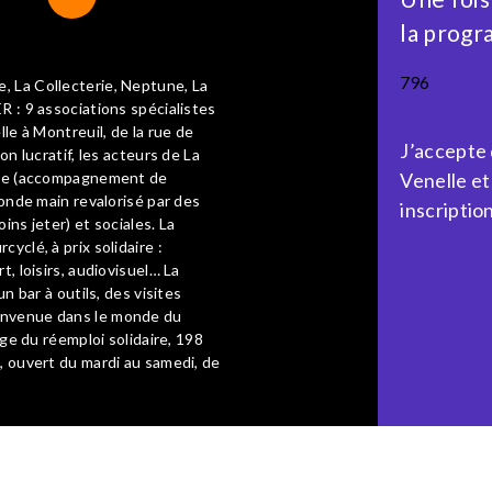
la progr
796
, La Collecterie, Neptune, La
R : 9 associations spécialistes
lle à Montreuil, de la rue de
J’accepte
on lucratif, les acteurs de La
aire (accompagnement de
Venelle et
conde main revalorisé par des
inscription
ins jeter) et sociales. La
yclé, à prix solidaire :
t, loisirs, audiovisuel… La
n bar à outils, des visites
ienvenue dans le monde du
age du réemploi solidaire, 198
, ouvert du mardi au samedi, de