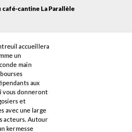
café-cantine La Parallèle
ntreuil accueillera
omme un
econde main
 bourses
dépendants aux
ui vous donneront
osiers et
es avec une large
es acteurs. Autour
 un kermesse