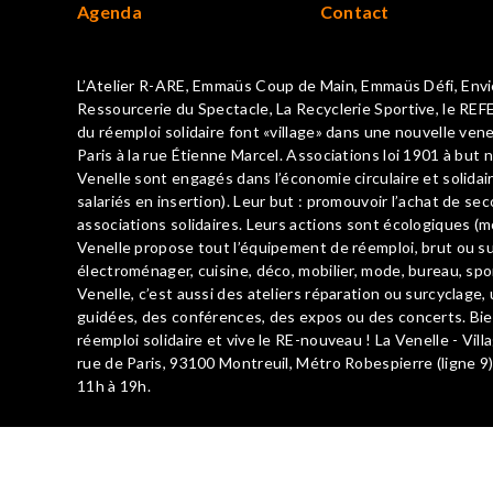
Agenda
Contact
L’Atelier R-ARE, Emmaüs Coup de Main, Emmaüs Défi, Envie
Ressourcerie du Spectacle, La Recyclerie Sportive, le REFE
du réemploi solidaire font «village» dans une nouvelle vene
Paris à la rue Étienne Marcel. Associations loi 1901 à but n
Venelle sont engagés dans l’économie circulaire et solid
salariés en insertion). Leur but : promouvoir l’achat de se
associations solidaires. Leurs actions sont écologiques (mo
Venelle propose tout l’équipement de réemploi, brut ou surc
électroménager, cuisine, déco, mobilier, mode, bureau, spor
Venelle, c’est aussi des ateliers réparation ou surcyclage, u
guidées, des conférences, des expos ou des concerts. B
réemploi solidaire et vive le RE-nouveau ! La Venelle - Vill
rue de Paris, 93100 Montreuil, Métro Robespierre (ligne 9)
11h à 19h.
La Venelle.