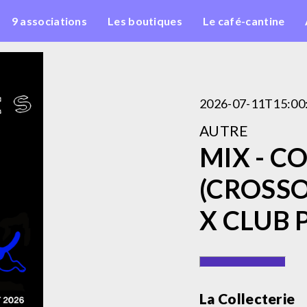
9 associations
Les boutiques
Le café-cantine
2026-07-11T15:00
AUTRE
MIX - C
(CROSS
X CLUB 
La Collecterie