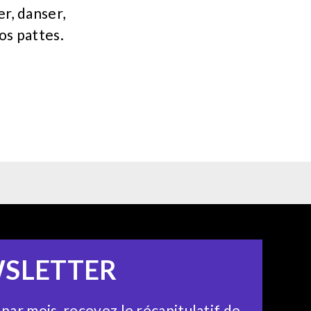
r, danser,
os pattes.
SLETTER
 par mois, recevez le récapitulatif de