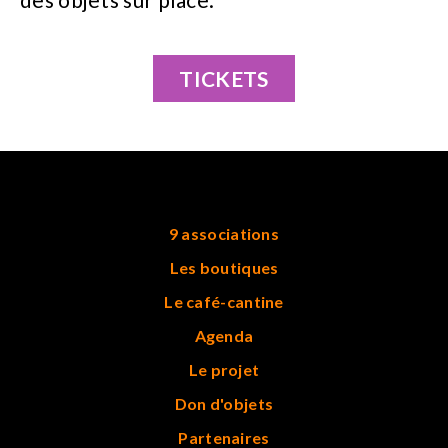
TICKETS
9 associations
Les boutiques
Le café-cantine
Agenda
Le projet
Don d'objets
Partenaires