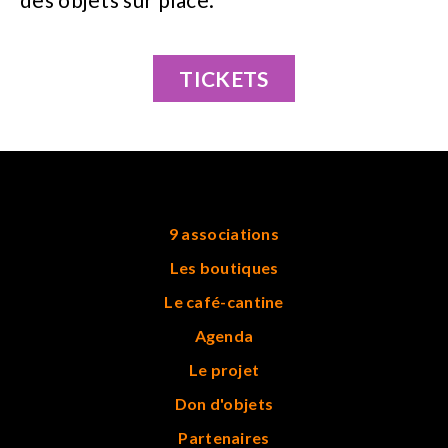
TICKETS
9 associations
Les boutiques
Le café-cantine
Agenda
Le projet
Don d'objets
Partenaires