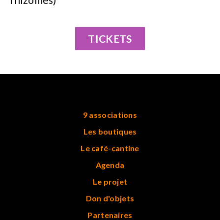
TICKETS
9 associations
Les boutiques
Le café-cantine
Agenda
Le projet
Don d'objets
Partenaires